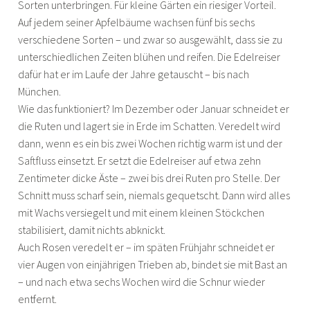
Sorten unterbringen. Für kleine Gärten ein riesiger Vorteil.
Auf jedem seiner Apfelbäume wachsen fünf bis sechs
verschiedene Sorten – und zwar so ausgewählt, dass sie zu
unterschiedlichen Zeiten blühen und reifen. Die Edelreiser
dafür hat er im Laufe der Jahre getauscht – bis nach
München.
Wie das funktioniert? Im Dezember oder Januar schneidet er
die Ruten und lagert sie in Erde im Schatten. Veredelt wird
dann, wenn es ein bis zwei Wochen richtig warm ist und der
Saftfluss einsetzt. Er setzt die Edelreiser auf etwa zehn
Zentimeter dicke Äste – zwei bis drei Ruten pro Stelle. Der
Schnitt muss scharf sein, niemals gequetscht. Dann wird alles
mit Wachs versiegelt und mit einem kleinen Stöckchen
stabilisiert, damit nichts abknickt.
Auch Rosen veredelt er – im späten Frühjahr schneidet er
vier Augen von einjährigen Trieben ab, bindet sie mit Bast an
– und nach etwa sechs Wochen wird die Schnur wieder
entfernt.