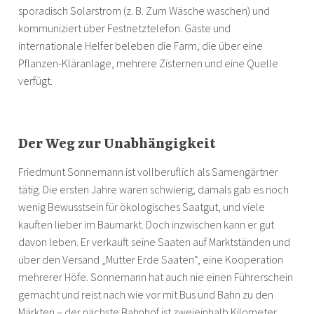
sporadisch Solarstrom (z. B. Zum Wäsche waschen) und
kommuniziert über Festnetztelefon. Gäste und
internationale Helfer beleben die Farm, die über eine
Pflanzen-Kläranlage, mehrere Zisternen und eine Quelle
verfügt.
Der Weg zur Unabhängigkeit
Friedmunt Sonnemann ist vollberuflich als Samengärtner
tätig. Die ersten Jahre waren schwierig; damals gab es noch
wenig Bewusstsein für ökologisches Saatgut, und viele
kauften lieber im Baumarkt. Doch inzwischen kann er gut
davon leben. Er verkauft seine Saaten auf Marktständen und
über den Versand „Mutter Erde Saaten“, eine Kooperation
mehrerer Höfe. Sonnemann hat auch nie einen Führerschein
gemacht und reist nach wie vor mit Bus und Bahn zu den
Märkten – der nächste Bahnhof ist zweieinhalb Kilometer