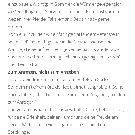
einzubauen. Wichtig: Im Sommer die Würmer gelegentlich
gießen. Übrigens – Mini von uns hat auch Kompostwürmer,
wegen ihrer Pferde. Falls jemand Bedarf hat – gerne
melden!
Noch ein Trick, den wir einfach genial fanden: Peter stellt
seine Gießkannen tagsüber in die Gewächshäuser. Die
Wärme, die sie aufnehmen, geben sie nachts wieder ab –
das spart die teure Heizung. „Ich bin zu geizig zum Heizen“,
meint er und lacht.
Zum Anregen, nicht zum Angeben
Peter beeindruckt nicht mit einem perfekten Garten.
Sondern mit einem Ort, der lebt, atmet, ausprobiert. Seine
Philosophie: „Ich habe keinen Garten zum Angeben, sondern
zum Anregen.“
Und genau das hat er bei uns geschafft. Danke, lieber Peter,
für deine Offenheit, deinen Humor und deine Freude am
Teilen. Wir haben so viel mitgenommen – nicht nur
Stecklinge.