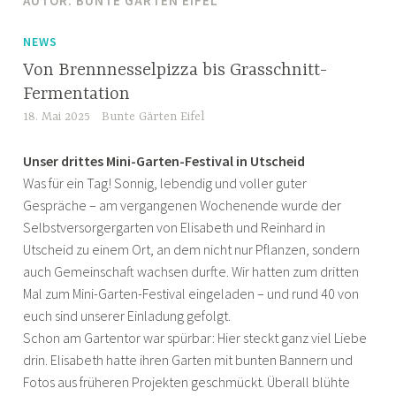
AUTOR:
BUNTE GÄRTEN EIFEL
NEWS
Von Brennnesselpizza bis Grasschnitt-
Fermentation
18. Mai 2025
Bunte Gärten Eifel
Unser drittes Mini-Garten-Festival in Utscheid
Was für ein Tag! Sonnig, lebendig und voller guter
Gespräche – am vergangenen Wochenende wurde der
Selbstversorgergarten von Elisabeth und Reinhard in
Utscheid zu einem Ort, an dem nicht nur Pflanzen, sondern
auch Gemeinschaft wachsen durfte. Wir hatten zum dritten
Mal zum Mini-Garten-Festival eingeladen – und rund 40 von
euch sind unserer Einladung gefolgt.
Schon am Gartentor war spürbar: Hier steckt ganz viel Liebe
drin. Elisabeth hatte ihren Garten mit bunten Bannern und
Fotos aus früheren Projekten geschmückt. Überall blühte