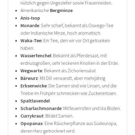
nützlich gegen Ungeziefer sowie Frauenleiden.
Amerikanische
Bergminze
Anis-Isop
Monarde
: Sehr scharf, bekannt als Oswego-Tee
oder Indianische Minze, hoch aromatisch.
Waka-Tee:
Ein Tee, den wir vor Ort getrunken
haben.
Wasserfenchel
: Bekannt als Pferdesaat, mit
erdnussgroßen, sehr leckeren Knollen in der Erde.
Wegwarte
: Bekannt als Zichoriensalat.
Bärwurz
: Mit Dill verwandt, aber mehrjährig
Erbsenwicke
: Die Samen sind wie Linsen, und die
Triebe im Frühjahr schmecken wie Zuckererbsen.
Spaltlavendel
Scharlachmonarde
: Mit feuerroten und lila Blüten.
Currykraut
: Bildet Samen.
Opopanax
: Eine Räucherpflanze aus Südeuropa,
deren Harz getrocknet wird.