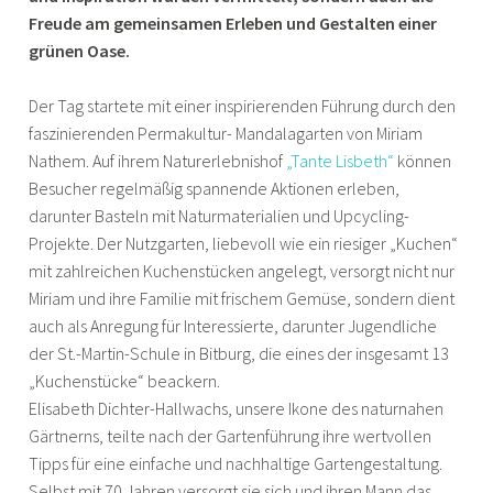
Freude am gemeinsamen Erleben und Gestalten einer
grünen Oase.
Der Tag startete mit einer inspirierenden Führung durch den
faszinierenden Permakultur- Mandalagarten von Miriam
Nathem. Auf ihrem Naturerlebnishof
„Tante Lisbeth“
können
Besucher regelmäßig spannende Aktionen erleben,
darunter Basteln mit Naturmaterialien und Upcycling-
Projekte. Der Nutzgarten, liebevoll wie ein riesiger „Kuchen“
mit zahlreichen Kuchenstücken angelegt, versorgt nicht nur
Miriam und ihre Familie mit frischem Gemüse, sondern dient
auch als Anregung für Interessierte, darunter Jugendliche
der St.-Martin-Schule in Bitburg, die eines der insgesamt 13
„Kuchenstücke“ beackern.
Elisabeth Dichter-Hallwachs, unsere Ikone des naturnahen
Gärtnerns, teilte nach der Gartenführung ihre wertvollen
Tipps für eine einfache und nachhaltige Gartengestaltung.
Selbst mit 70 Jahren versorgt sie sich und ihren Mann das