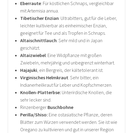
Eberraute
: Für köstlichen Schnaps, vergleichbar
mit Artemisia annua.
Tibetischer Enzian
: Ultrabitters, gut für die Leber,
leichter kultivierbar als einheimischer Enzian,
geeignet für Tee und als Tropfen in Schnaps.
Altaischnittlauch
: Sehr mild und in Japan
geschätzt.
Altaizwiebel
: Eine Wildpflanze mit großen
Zwiebeln, mehrjährig und unbegrenzt winterhart.
Hajajuki
, ein Bergreis, der kältetolerant ist.
Virginisches Helmkraut
: Sehr bitter, ein
Indianerheilkraut für Leber und Kopfschmerzen.
Knollen-Platterbse:
Unterirdische Knollen, die
sehr lecker sind.
Rinzenberger
Buschbohne
Perilla/Shiso:
Eine ostasiatische Pflanze, deren
Blätter zum Würzen verwendet werden. Sie ist wie
Oregano zu kultivieren und gut in unserer Region