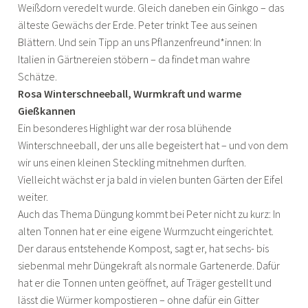
Weißdorn veredelt wurde. Gleich daneben ein Ginkgo – das
älteste Gewächs der Erde. Peter trinkt Tee aus seinen
Blättern. Und sein Tipp an uns Pflanzenfreund*innen: In
Italien in Gärtnereien stöbern – da findet man wahre
Schätze.
Rosa Winterschneeball, Wurmkraft und warme
Gießkannen
Ein besonderes Highlight war der rosa blühende
Winterschneeball, der uns alle begeistert hat – und von dem
wir uns einen kleinen Steckling mitnehmen durften.
Vielleicht wächst er ja bald in vielen bunten Gärten der Eifel
weiter.
Auch das Thema Düngung kommt bei Peter nicht zu kurz: In
alten Tonnen hat er eine eigene Wurmzucht eingerichtet.
Der daraus entstehende Kompost, sagt er, hat sechs- bis
siebenmal mehr Düngekraft als normale Gartenerde. Dafür
hat er die Tonnen unten geöffnet, auf Träger gestellt und
lässt die Würmer kompostieren – ohne dafür ein Gitter