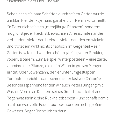
funktioniert in der Eifel. Und wie!
Schon nach ein paar Schritten durch seinen Garten wurde
uns klar: Hier denkt jemand ganzheitlich. Permakultur heißt
für Peter nicht einfach „mehrjährige Pflanzen“, sondern:
möglichst jeder Fleck ist bewachsen. Alles ist miteinander
verbunden, vieles darf bleiben, vieles darf sich entwickeln.
Und trotzdem wirkt nichts chaotisch. Im Gegenteil – sein
Garten ist wild und wunderschön zugleich, voller Struktur,
voller Essbarem. Zum Beispiel Winterpostelein – eine zarte,
vitaminreiche Pflanze, die er im Winter in großen Mengen
erntet. Oder Löwenzahn, den er unter umgestülpten
Tontöpfen bleicht – dann schmeckt er fast wie Chicorée.
Besonders spannend fanden wir auch Peters Umgang mit
Wasser: Von allen Dächern seines Grundstücks leitet er das
Regenwasser in kleine Rückhaltebecken – und schafft damit
nicht nur wertvolle Feuchtbiotope, sondern richtige Mini-
Gewässer. Sogar Fische leben darin!