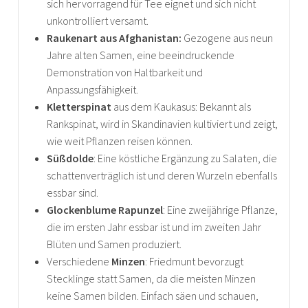
sich hervorragend für Tee eignet und sich nicht
unkontrolliert versamt.
Raukenart aus Afghanistan:
Gezogene aus neun
Jahre alten Samen, eine beeindruckende
Demonstration von Haltbarkeit und
Anpassungsfähigkeit.
Kletterspinat
aus dem Kaukasus: Bekannt als
Rankspinat, wird in Skandinavien kultiviert und zeigt,
wie weit Pflanzen reisen können.
Süßdolde
: Eine köstliche Ergänzung zu Salaten, die
schattenverträglich ist und deren Wurzeln ebenfalls
essbar sind.
Glockenblume Rapunzel
: Eine zweijährige Pflanze,
die im ersten Jahr essbar ist und im zweiten Jahr
Blüten und Samen produziert.
Verschiedene
Minzen
: Friedmunt bevorzugt
Stecklinge statt Samen, da die meisten Minzen
keine Samen bilden. Einfach säen und schauen,