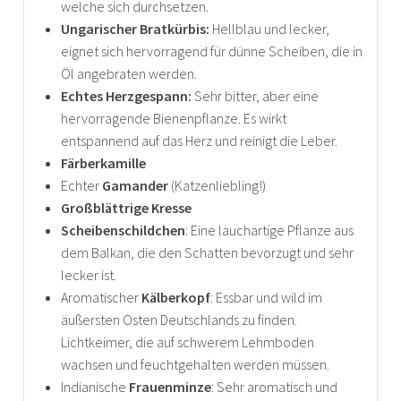
welche sich durchsetzen.
Ungarischer Bratkürbis:
Hellblau und lecker,
eignet sich hervorragend für dünne Scheiben, die in
Öl angebraten werden.
Echtes Herzgespann:
Sehr bitter, aber eine
hervorragende Bienenpflanze. Es wirkt
entspannend auf das Herz und reinigt die Leber.
Färberkamille
Echter
Gamander
(Katzenliebling!)
Großblättrige Kresse
Scheibenschildchen
: Eine lauchartige Pflanze aus
dem Balkan, die den Schatten bevorzugt und sehr
lecker ist.
Aromatischer
Kälberkopf
: Essbar und wild im
äußersten Osten Deutschlands zu finden.
Lichtkeimer, die auf schwerem Lehmboden
wachsen und feuchtgehalten werden müssen.
Indianische
Frauenminze
: Sehr aromatisch und