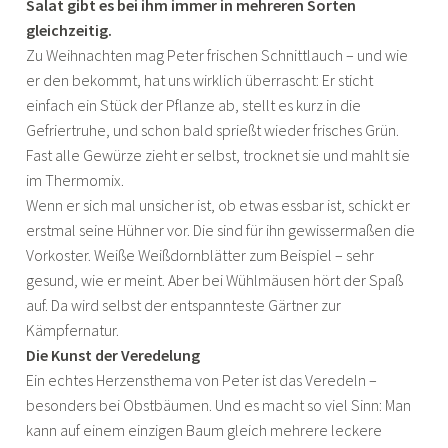
Salat gibt es bei ihm immer in mehreren Sorten
gleichzeitig.
Zu Weihnachten mag Peter frischen Schnittlauch – und wie
er den bekommt, hat uns wirklich überrascht: Er sticht
einfach ein Stück der Pflanze ab, stellt es kurz in die
Gefriertruhe, und schon bald sprießt wieder frisches Grün.
Fast alle Gewürze zieht er selbst, trocknet sie und mahlt sie
im Thermomix.
Wenn er sich mal unsicher ist, ob etwas essbar ist, schickt er
erstmal seine Hühner vor. Die sind für ihn gewissermaßen die
Vorkoster. Weiße Weißdornblätter zum Beispiel – sehr
gesund, wie er meint. Aber bei Wühlmäusen hört der Spaß
auf. Da wird selbst der entspannteste Gärtner zur
Kämpfernatur.
Die Kunst der Veredelung
Ein echtes Herzensthema von Peter ist das Veredeln –
besonders bei Obstbäumen. Und es macht so viel Sinn: Man
kann auf einem einzigen Baum gleich mehrere leckere