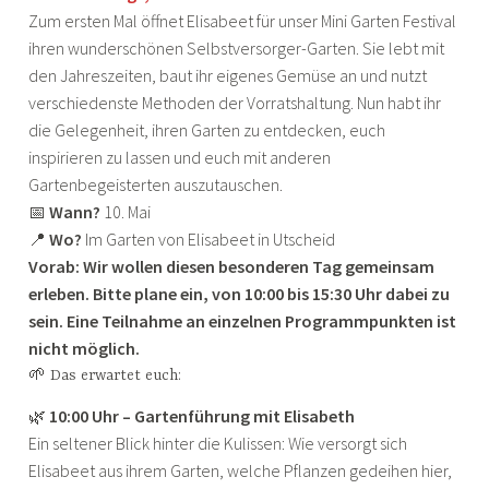
Zum ersten Mal öffnet Elisabeet für unser Mini Garten Festival
ihren wunderschönen Selbstversorger-Garten. Sie lebt mit
den Jahreszeiten, baut ihr eigenes Gemüse an und nutzt
verschiedenste Methoden der Vorratshaltung. Nun habt ihr
die Gelegenheit, ihren Garten zu entdecken, euch
inspirieren zu lassen und euch mit anderen
Gartenbegeisterten auszutauschen.
📅
Wann?
10. Mai
📍
Wo?
Im Garten von Elisabeet in Utscheid
Vorab: Wir wollen diesen besonderen Tag gemeinsam
erleben. Bitte plane ein, von 10:00 bis 15:30 Uhr dabei zu
sein. Eine Teilnahme an einzelnen Programmpunkten ist
nicht möglich.
🌱 Das erwartet euch:
🌿
10:00 Uhr – Gartenführung mit Elisabeth
Ein seltener Blick hinter die Kulissen: Wie versorgt sich
Elisabeet aus ihrem Garten, welche Pflanzen gedeihen hier,