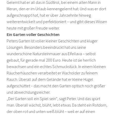
Gelernt hat er all das in Südtirol, bei einem alten Mann in
Meran, den er im Urlaub kennengelernt hat. Und was er dort
aufgeschnappt hat, hat er über Jahrzehnte hinweg
weiterentwickelt und perfektioniert – und gibt dieses Wissen
heute mit großer Freude weiter.
Ein Garten voller Geschichten
Peters Garten ist voller kleiner Geschichten und kluger
Lösungen. Besonders beeindruckt hat uns seine
wunderschöne Natursteinmauer aus Eifellava – selbst
gebaut, für gerade mal 200 Euro. Heute ist sie herrlich
bewachsen und ein echtes Schmuckstück. In einem kleinen
Räucherhäuschen verarbeitet er Wacholder zu feinem
Rauch. Überall auf dem Gelände hat er kleine Hügel
aufgeschüttet – das macht den Garten optisch noch größer
und abwechslungsreicher.
„Der Garten soll ein Spiel sein“, sagt Peter. Und das spürt
man. Überall wächst, blüht, lebt etwas. Da steht ein Rotdorn,
der oben rot und unten weiß blüht – weil er auf einen