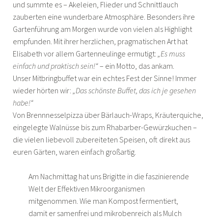
und summte es – Akeleien, Flieder und Schnittlauch
zauberten eine wunderbare Atmosphäre. Besonders ihre
Gartenführung am Morgen wurde von vielen als Highlight
empfunden. Mit ihrer herzlichen, pragmatischen Art hat
Elisabeth vor allem Gartenneulinge ermutigt:
„Es muss
einfach und praktisch sein!“
– ein Motto, das ankam.
Unser Mitbringbuffet war ein echtes Fest der Sinne! Immer
wieder hörten wir:
„Das schönste Buffet, das ich je gesehen
habe!“
Von Brennnesselpizza über Bärlauch-Wraps, Kräuterquiche,
eingelegte Walnüsse bis zum Rhabarber-Gewürzkuchen –
die vielen liebevoll zubereiteten Speisen, oft direkt aus
euren Gärten, waren einfach großartig.
Am Nachmittag hat uns Brigitte in die faszinierende
Welt der Effektiven Mikroorganismen
mitgenommen. Wie man Kompost fermentiert,
damit er samenfrei und mikrobenreich als Mulch